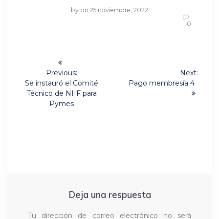
by
on 25 noviembre, 2022
0
Navegación
de
Previous:
Next:
Previous
Next
Se instauró el Comité
Pago membresía 4
post:
post:
entradas
Técnico de NIIF para
Pymes
Deja una respuesta
Tu dirección de correo electrónico no será