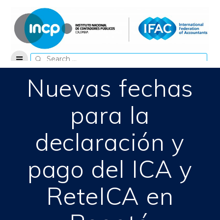
Skip
to
content
Search
for:
Nuevas fechas
para la
declaración y
pago del ICA y
ReteICA en