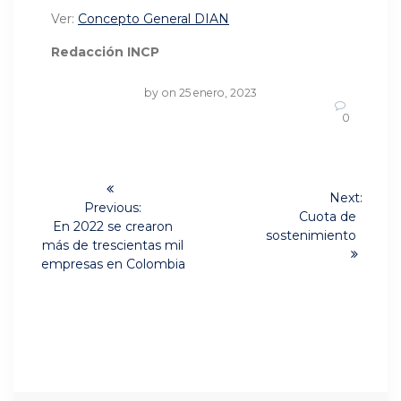
Ver:
Concepto General DIAN
Redacción INCP
by
on 25 enero, 2023
0
Navegación
Next:
de
Previous:
Next
Cuota de
Previous
En 2022 se crearon
post:
sostenimiento
post:
entradas
más de trescientas mil
empresas en Colombia