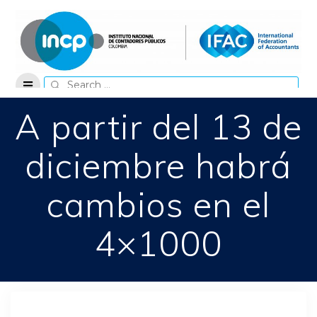
Skip
to
content
Search
for:
A partir del 13 de
diciembre habrá
cambios en el
4×1000