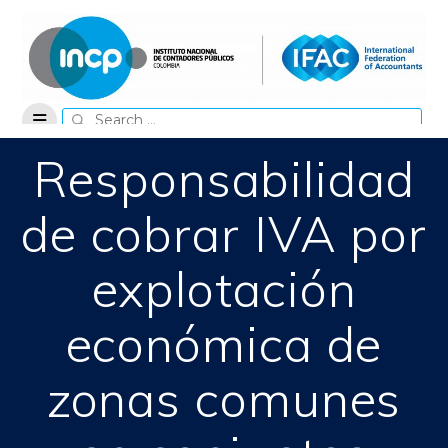
Skip
to
content
Search
for:
Responsabilidad
de cobrar IVA por
explotación
económica de
zonas comunes