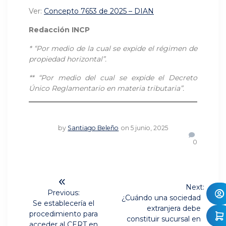
Ver:
Concepto 7653 de 2025 – DIAN
Redacción INCP
*
“P
or medio de la cual se expide el régimen de
propiedad horizontal”.
**
“
Por medio del cual se expide el Decreto
Único Reglamentario en materia tributaria”.
by
Santiago Beleño
on 5 junio, 2025
0
Navegación
Next:
de
Previous:
Next
¿Cuándo una sociedad
Previous
Se establecería el
post:
extranjera debe
post:
entradas
procedimiento para
constituir sucursal en
acceder al CERT en