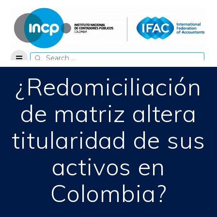
Skip
to
content
Search
for:
¿Redomiciliación
de matriz altera
titularidad de sus
activos en
Colombia?