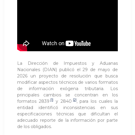
La Dirección de Impuestos y Aduanas
Nacionales (DIAN) publicó el 29 de mayo de
2026 un proyecto de resolución que busca
modificar aspectos técnicos de varios formatos
de información exógena tributaria. Los
principales cambios se concentran en los
[1]
[2]
formatos 2839
y 2840
, para los cuales la
entidad identificó inconsistencias en sus
especificaciones técnicas que dificultan el
adecuado reporte de la información por parte
de los obligados.