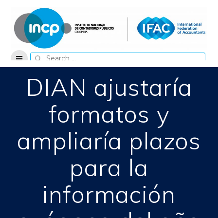
Skip
to
content
Search
for:
DIAN ajustaría
formatos y
ampliaría plazos
para la
información