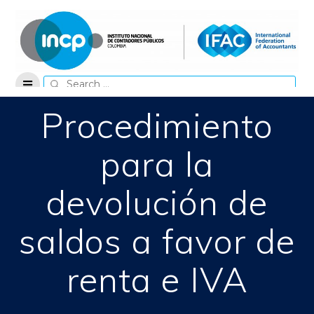
Skip
to
content
Search
for:
Procedimiento
para la
devolución de
saldos a favor de
renta e IVA