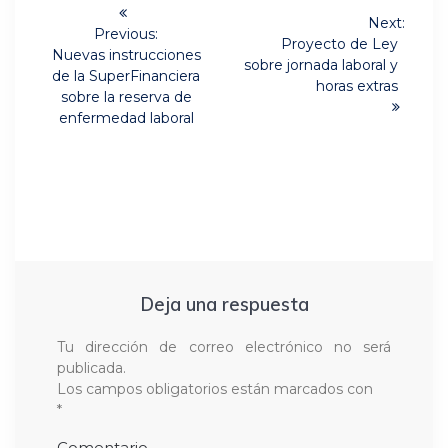
Navegación
Next:
de
Previous:
Next
Proyecto de Ley
Previous
Nuevas instrucciones
post:
sobre jornada laboral y
post:
entradas
de la SuperFinanciera
horas extras
sobre la reserva de
enfermedad laboral
Deja una respuesta
Tu dirección de correo electrónico no será
publicada.
Los campos obligatorios están marcados con
*
Comentario