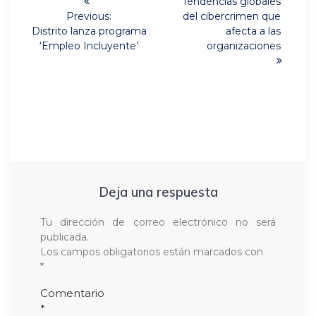
Next
de
Tendencias globales
post:
Previous:
del cibercrimen que
Previous
entradas
Distrito lanza programa
afecta a las
post:
‘Empleo Incluyente’
organizaciones
Deja una respuesta
Tu dirección de correo electrónico no será
publicada.
Los campos obligatorios están marcados con
*
Comentario
*