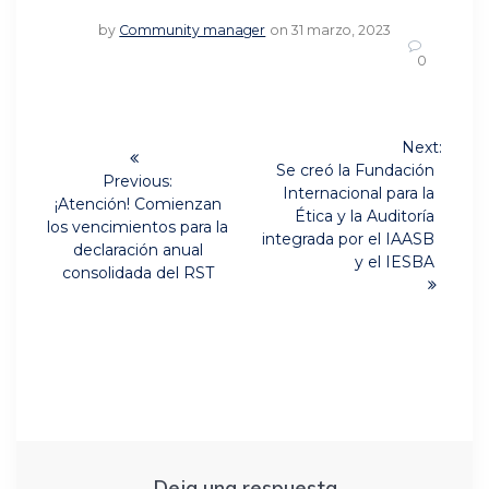
by
Community manager
on 31 marzo, 2023
0
Navegación
Next:
Next
de
Se creó la Fundación
Previous:
post:
Internacional para la
Previous
¡Atención! Comienzan
entradas
Ética y la Auditoría
post:
los vencimientos para la
integrada por el IAASB
declaración anual
y el IESBA
consolidada del RST
Deja una respuesta