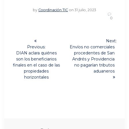
by
Coordinación TIC
on 31 julio, 2023
0
Navegación
Next:
Next
de
Previous:
Envíos no comerciales
Previous
post:
DIAN aclara quiénes
procedentes de San
post:
entradas
son los beneficiarios
Andrés y Providencia
finales en el caso de las
no pagarían tributos
propiedades
aduaneros
horizontales