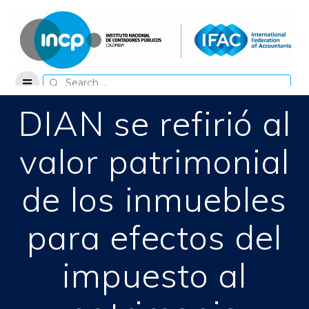
Skip
to
content
Search
for:
DIAN se refirió al
valor patrimonial
de los inmuebles
para efectos del
impuesto al