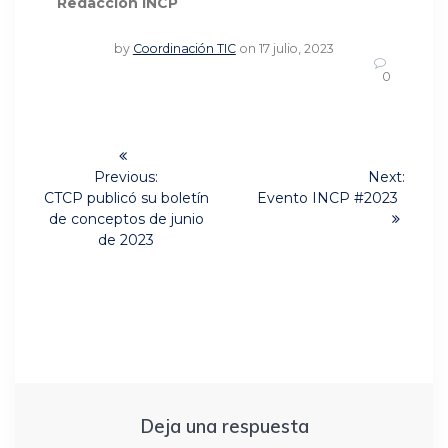
Redacción INCP
by
Coordinación TIC
on 17 julio, 2023
0
Navegación
de
Previous:
Next:
Previous
Next
CTCP publicó su boletín
Evento INCP #2023
post:
post:
entradas
de conceptos de junio
de 2023
Deja una respuesta