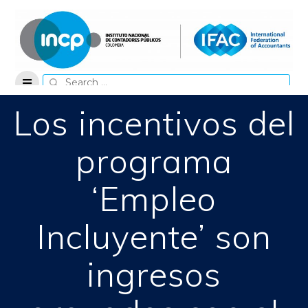
Skip
to
content
Search
for:
Los incentivos del
programa
‘Empleo
Incluyente’ son
ingresos