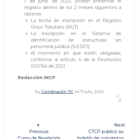
1 de junio de 2023, podrán presentar el
registro dentro de los 2 meses siguientes a
obtener:
La fecha de inscripción en el Registro
Único Tributario (RUT)
La inscripción en el Sistema de
identificación de estructuras sin
personería jurídica (SIESPJ)
Al momento en que estén obligadas,
conforme al artículo 4 de la Resolución
000164 de 2021.
Redacción INCP
by
Coordinación TIC
on 17 julio, 2023
0
Navegación
Next:
Next
de
Previous:
CTCP publicó su
Previous
post:
Curso de Nivelación
boletín de conceptos