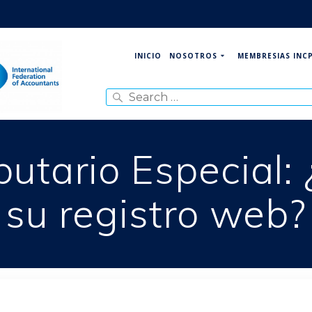
NOSOTROS
MEMBRESIAS INC
INICIO
Search
for:
utario Especial: 
su registro web?