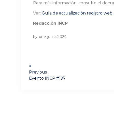
Para más información, consulte el doc
Ver:
Guía de actualización registro web
Redacción INCP
by
on 5 junio, 2024
Navegación
de
Previous:
Previous
Evento INCP #197
entradas
post: