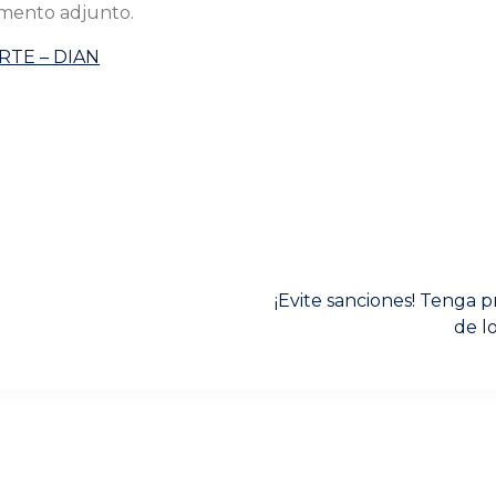
umento adjunto.
 RTE – DIAN
Next
¡Evite sanciones! Tenga 
post:
de l