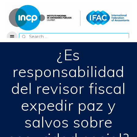
Skip
to
content
Search
for:
¿Es
responsabilidad
del revisor fiscal
expedir paz y
salvos sobre