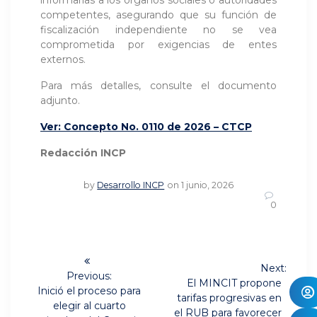
competentes, asegurando que su función de
fiscalización independiente no se vea
comprometida por exigencias de entes
externos.
Para más detalles, consulte el documento
adjunto.
Ver: Concepto No. 0110 de 2026 – CTCP
Redacción INCP
by
Desarrollo INCP
on 1 junio, 2026
0
Navegación
Next:
de
Previous:
Next
El MINCIT propone
Previous
Inició el proceso para
post:
tarifas progresivas en
post:
entradas
elegir al cuarto
el RUB para favorecer