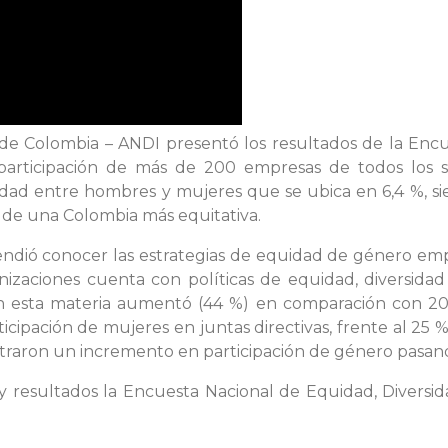
 de Colombia – ANDI presentó los resultados de la Encu
 participación de más de 200 empresas de todos los s
dad entre hombres y mujeres que se ubica en 6,4 %, sie
 de una Colombia más equitativa.
tendió conocer las estrategias de equidad de género e
nizaciones cuenta con políticas de equidad, diversida
n esta materia aumentó (44 %) en comparación con 2022
cipación de mujeres en juntas directivas, frente al 25 %
istraron un incremento en participación de género pasan
 resultados la Encuesta Nacional de Equidad, Diversida