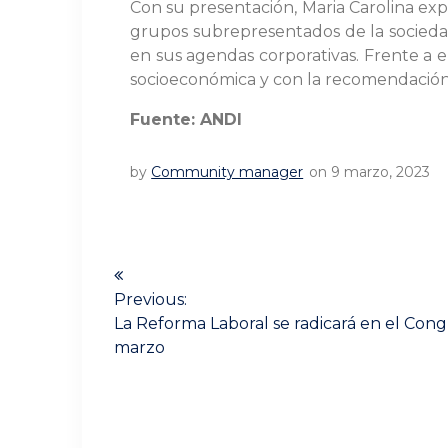
Con su presentación, Maria Carolina exp
grupos subrepresentados de la socieda
en sus agendas corporativas. Frente a ell
socioeconómica y con la recomendación 
Fuente: ANDI
by
Community manager
on 9 marzo, 2023
Navegación
de
Previous:
Previous
La Reforma Laboral se radicará en el Cong
post:
entradas
marzo