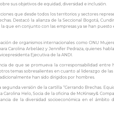
re sus objetivos de equidad, diversidad e inclusión.
ciones que desde todos los territorios y sectores repre
rechas. Destacó la alianza de la Seccional Bogotá, Cundi
 la que en conjunto con las empresas ya se han puesto
pación de organismos internacionales como ONU Mujeres 
ara Carolina Arbeláez y Jennifer Pedraza, quienes hablar
vicepresidenta Ejecutiva de la ANDI.
ancia de que se promueva la corresponsabilidad entre
tros temas sobresalientes en cuanto al liderazgo de las m
radicionalmente han sido dirigidos por hombres.
 segunda versión de la cartilla “Cerrando Brechas. Equ
ia Carolina Helo, Socia de la oficina de McKinsey& Comp
tancia de la diversidad socioeconómica en el ámbito 