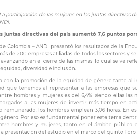
“La participación de las mujeres en las juntas directivas
ANDI.
as juntas directivas del país aumentó 7,6 puntos po
 de Colombia – ANDI presentó los resultados de la Encu
más de 200 empresas afiliadas de todos los sectores y se
 avanzando en el cierre de las mismas, lo cual se ve ref
equidad, diversidad e inclusión.
con la promoción de la equidad de género tanto al in
lidad que tenemos al representar a las empresas que 
tre hombres y mujeres es del 6,4%, siendo ellas las me
otorgados a las mujeres de invertir más tiempo en acti
no remunerado, los hombres emplean 3,06 horas. En es
e género. Por eso es fundamental poner este tema dentro
 entre hombres y mujeres, tanto en el ámbito público 
la presentación del estudio en el marco del quinto Foro 