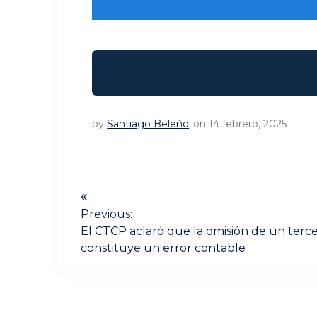
by
Santiago Beleño
on 14 febrero, 2025
Navegación
de
Previous:
Previous
El CTCP aclaró que la omisión de un terce
post:
entradas
constituye un error contable