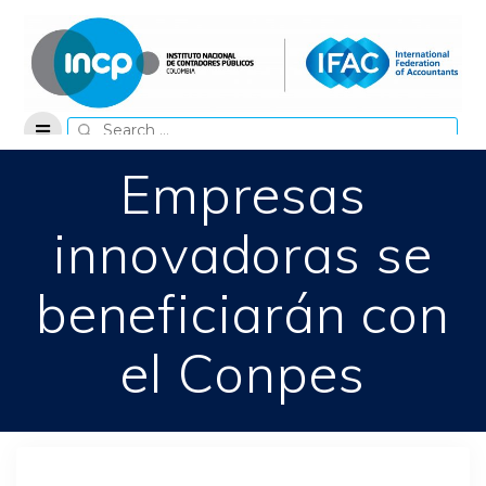
Skip
to
content
Search
for:
Empresas
innovadoras se
beneficiarán con
el Conpes