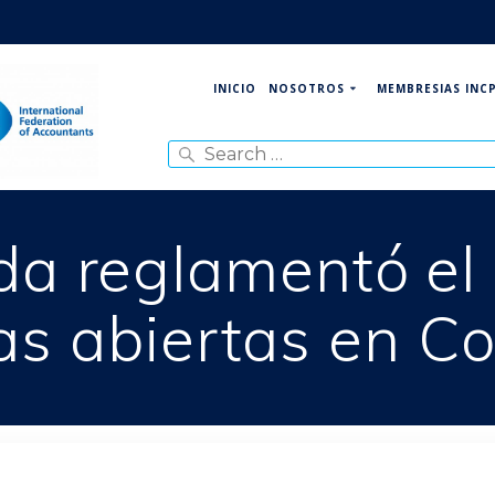
NOSOTROS
MEMBRESIAS INC
INICIO
Search
for:
a reglamentó el
as abiertas en C