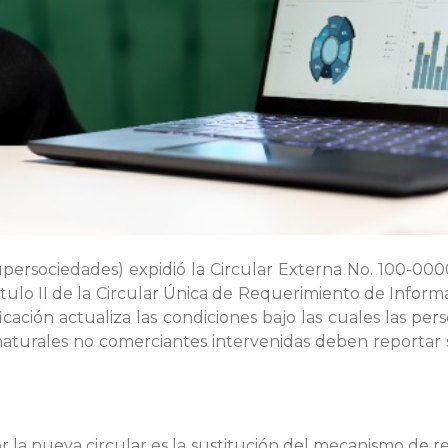
persociedades) expidió la Circular Externa No. 100-00
ítulo II de la Circular Única de Requerimiento de Info
ación actualiza las condiciones bajo las cuales las perso
naturales no comerciantes intervenidas deben reportar s
 la nueva circular es la sustitución del mecanismo de rep