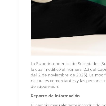
La Superintendencia de Sociedades (Su
la cual modificó el numeral 2.3 del Cap
del 2 de noviembre de 2023). La modific
naturales comerciantes y las personas 
de supervisión.
Reporte de información
El cambio más relevante introducido por