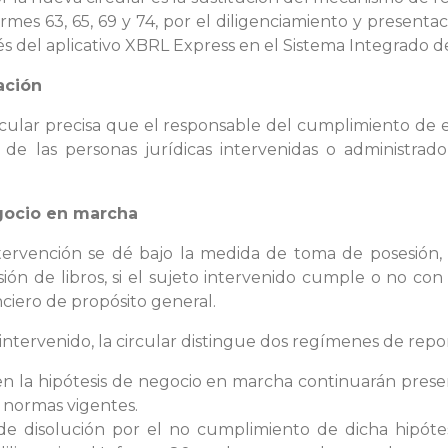
rmes 63, 65, 69 y 74, por el diligenciamiento y present
vés del aplicativo XBRL Express en el Sistema Integrado d
ación
ircular precisa que el responsable del cumplimiento de e
de las personas jurídicas intervenidas o administrad
gocio en marcha
tervención se dé bajo la medida de toma de posesión, e
ión de libros, si el sujeto intervenido cumple o no con
nciero de propósito general.
ntervenido, la circular distingue dos regímenes de repor
en la hipótesis de negocio en marcha continuarán prese
 normas vigentes.
 disolución por el no cumplimiento de dicha hipótesi