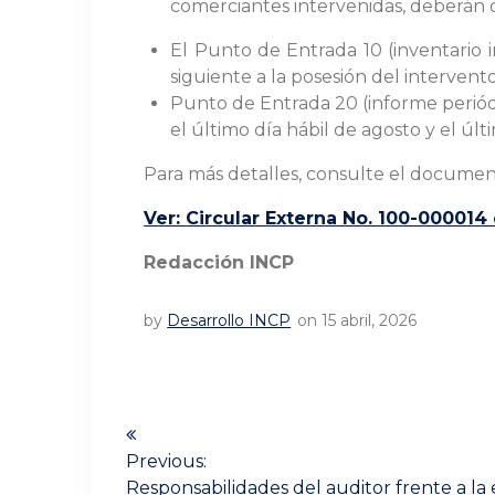
comerciantes intervenidas, deberán d
El Punto de Entrada 10 (inventario i
siguiente a la posesión del intervento
Punto de Entrada 20 (informe periódi
el último día hábil de agosto y el úl
Para más detalles, consulte el documen
Ver: Circular Externa No. 100-00001
Redacción INCP
by
Desarrollo INCP
on 15 abril, 2026
Navegación
de
Previous:
Previous
Responsabilidades del auditor frente a la