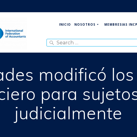
NOSOTROS
MEMBRESIAS INC
INICIO
Search
for:
des modificó los 
ciero para sujeto
judicialmente