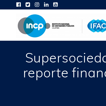
Skip
to
content
Supersocieda
reporte finan