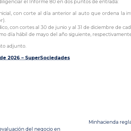
iligenciar el Informe 80 en dos puntos de entrada:
nicial, con corte al día anterior al auto que ordena la
r).
co, con cortes al 30 de junio y al 31 de diciembre de ca
timo día hábil de mayo del año siguiente, respectivamente
to adjunto.
4 de 2026 – SuperSociedades
Next
Minhacienda regla
post:
 evaluación del negocio en