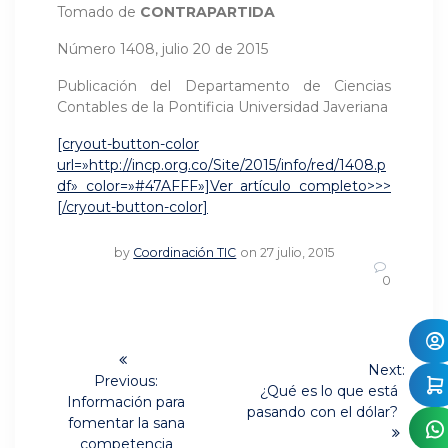
Tomado de
CONTRAPARTIDA
Número 1408, julio 20 de 2015
Publicación del Departamento de Ciencias
Contables de la Pontificia Universidad Javeriana
[cryout-button-color
url=»http://incp.org.co/Site/2015/info/red/1408.p
df» color=»#47AFFF»]Ver artículo completo>>>
[/cryout-button-color]
by
Coordinación TIC
on 27 julio, 2015
0
Navegación
Next:
de
Previous:
Next
¿Qué es lo que está
Previous
Información para
post:
pasando con el dólar?
post:
entradas
fomentar la sana
competencia