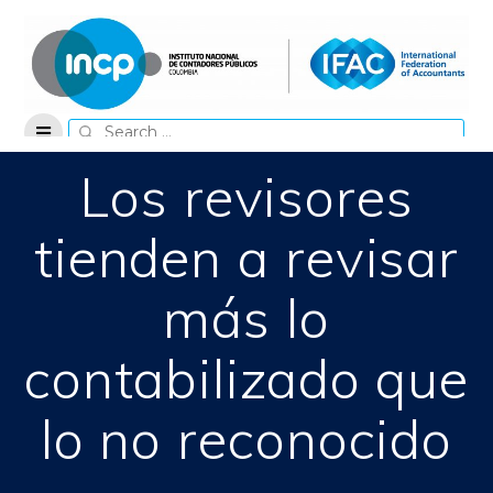
Skip
to
content
Search
for:
Los revisores
tienden a revisar
más lo
contabilizado que
lo no reconocido