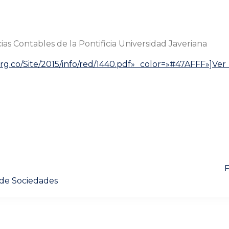
s Contables de la Pontificia Universidad Javeriana
org.co/Site/2015/info/red/1440.pdf» color=»#47AFFF»]V
Next
F
post:
 de Sociedades