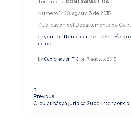
Tomado de
CONTRAPARTIDA
Número 1440, agosto 3 de 2015
Publicación del Departamento de Ciencia
[cryout-button-color url=»http://incp.
color]
by
Coordinación TIC
on 7 agosto, 2015
Navegación
de
Previous:
Previous
Circular básica jurídica Superintendencia
post:
entradas