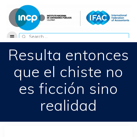
Skip
to
content
Search
for:
Resulta entonces
que el chiste no
es ficción sino
realidad