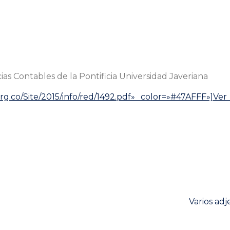
s Contables de la Pontificia Universidad Javeriana
org.co/Site/2015/info/red/1492.pdf» color=»#47AFFF»]V
Next
Varios adj
post: