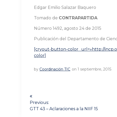
Edgar Emilio Salazar Baquero
Tomado de
CONTRAPARTIDA
Número 1492, agosto 24 de 2015
Publicación del Departamento de Ciencia
[cryout-button-color url=»http://incp.
color]
by
Coordinación TIC
on 1 septiembre, 2015
Navegación
de
Previous:
Previous
GTT 43 – Aclaraciones a la NIIF 15
post: