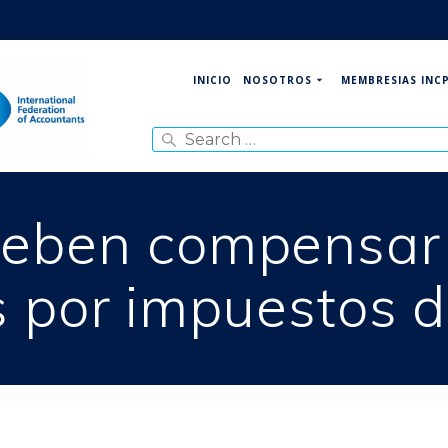
NOSOTROS
MEMBRESIAS INC
INICIO
Search
for:
eben compensar l
 por impuestos d