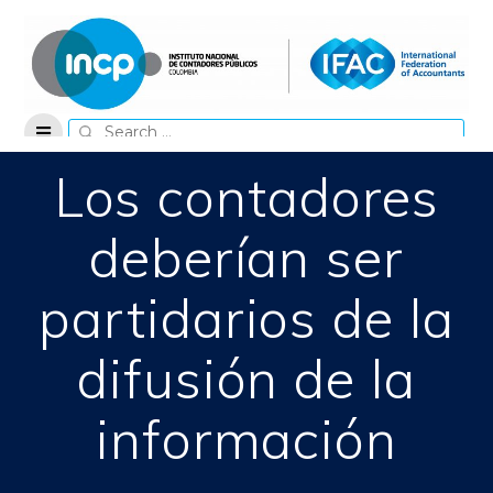
Skip
to
content
Search
for:
Los contadores
deberían ser
partidarios de la
difusión de la
información