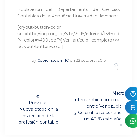
Publicación del Departamento de Ciencias
Contables de la Pontificia Universidad Javeriana
[cryout-button-color
url=»http://incp.org.co/Site/2015/info/red/1596.pd
f» color=»#00aeeF»]Ver artículo completo>>>
[/cryout-button-color]
by
Coordinación TIC
on 22 octubre, 2015
0
Navegación
Next:
Next
de
Intercambio comercial
Previous:
post:
entre Venezuela
Previous
Nueva etapa en la
entradas
y Colombia se contrae
post:
inspección de la
un 40 % este año
profesión contable