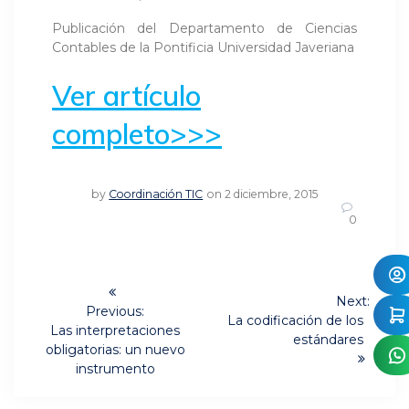
Publicación del Departamento de Ciencias
Contables de la Pontificia Universidad Javeriana
Ver artículo
completo>>>
by
Coordinación TIC
on 2 diciembre, 2015
0
Navegación
Next:
de
Previous:
Next
La codificación de los
Previous
Las interpretaciones
post:
estándares
post:
entradas
obligatorias: un nuevo
instrumento