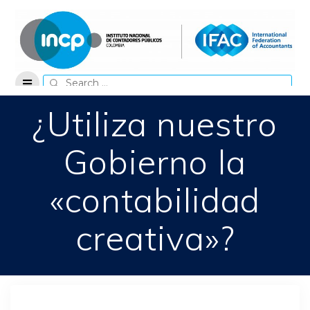
Skip
to
content
Search
for:
¿Utiliza nuestro
Gobierno la
«contabilidad
creativa»?