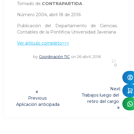
Tomado de
CONTRAPARTIDA
Número 2004, abril 18 de 2016
Publicación del Departamento de Ciencias
Contables de la Pontificia Universidad Javeriana
Ver artículo completo>>>
by
Coordinación TIC
on 26 abril, 2016
0
Navegación
Next:
Next
de
Trabajos luego del
Previous:
post:
retiro del cargo
Previous
Aplicación anticipada
entradas
post: