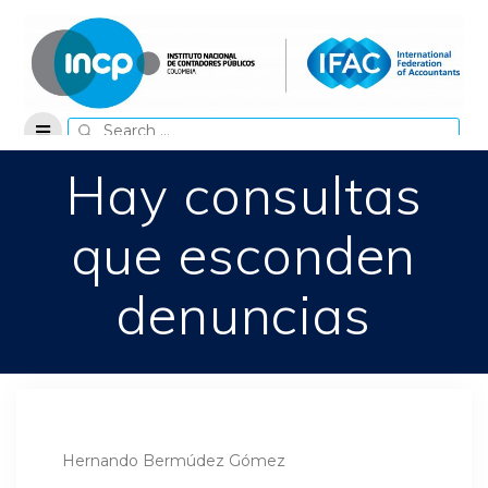
Skip
to
content
Search
for:
Hay consultas
que esconden
denuncias
Hernando Bermúdez Gómez