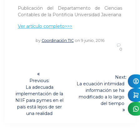
Publicación del Departamento de Ciencias
Contables de la Pontificia Universidad Javeriana
Ver artículo completo>>>
by
Coordinación TIC
on 9 junio, 2016
0
Navegación
Next:
de
Previous:
Next
La ecuación intimidad
Previous
La adecuada
post:
información se ha
post:
entradas
implementación de la
modificado a lo largo
NIIF para pymes en el
del tiempo
país está lejos de ser
una realidad