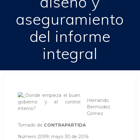
diseño y
aseguramiento
del informe
integral
Hernando
Bermúdez
Gómez
Tomado de
CONTRAPARTIDA
Número 2099, mayo 30 de 2016