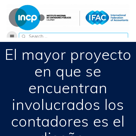
Skip
to
content
Search
for:
El mayor proyecto
en que se
encuentran
involucrados los
contadores es el