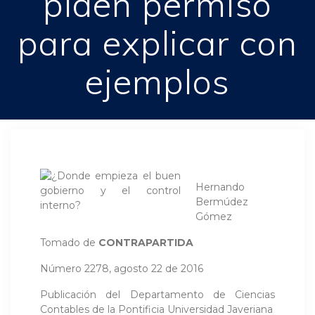
piden permiso
para explicar con
ejemplos
Hernando
Bermúdez
Gómez
Tomado de
CONTRAPARTIDA
Número 2278, agosto 22 de 2016
Publicación del Departamento de Ciencias
Contables de la Pontificia Universidad Javeriana