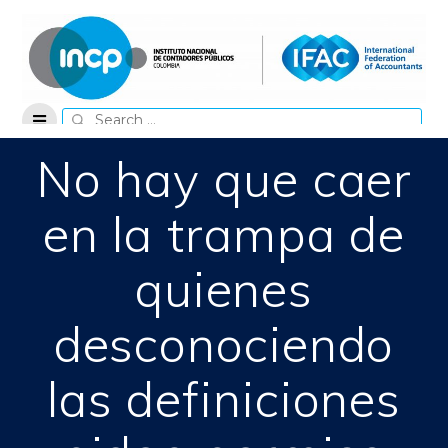
Skip
to
content
Search
for:
No hay que caer
en la trampa de
quienes
desconociendo
las definiciones