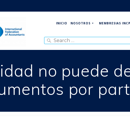
NOSOTROS
MEMBRESIAS INC
INICIO
Search
for:
lidad no puede d
umentos por part