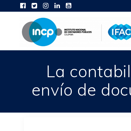
Skip
to
content
La contabi
envío de doc