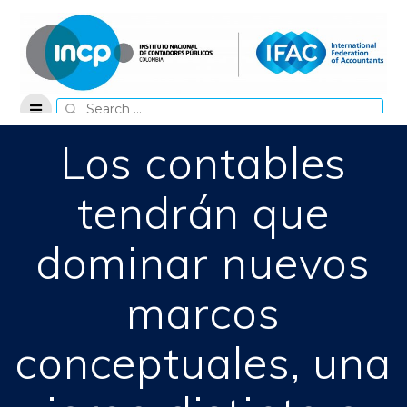
Skip
to
content
Search
for:
Los contables
tendrán que
dominar nuevos
marcos
conceptuales, una