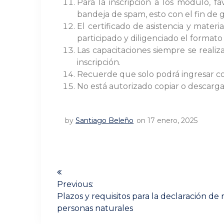
Para la inscripción a los modulo, 
bandeja de spam, esto con el fin de g
El certificado de asistencia y mater
participado y diligenciado el formato
Las capacitaciones siempre se reali
inscripción.
Recuerde que solo podrá ingresar con
No está autorizado copiar o descarg
by
Santiago Beleño
on 17 enero, 2025
Navegación
de
Previous:
Previous
Plazos y requisitos para la declaración de
post:
entradas
personas naturales