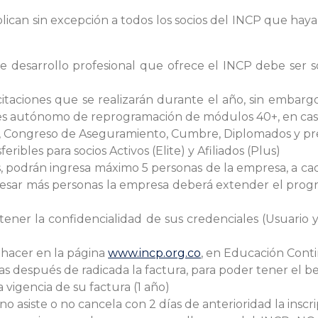
plican sin excepción a todos los socios del INCP que h
de desarrollo profesional que ofrece el INCP debe ser
itaciones que se realizarán durante el año, sin embarg
 es autónomo de reprogramación de módulos 40+, en caso
, Congreso de Aseguramiento, Cumbre, Diplomados y prep
ribles para socios Activos (Elite) y Afiliados (Plus)
cos, podrán ingresa máximo 5 personas de la empresa, a 
ngresar más personas la empresa deberá extender el pro
ener la confidencialidad de sus credenciales (Usuario y
 hacer en la página
www.incp.org.co
, en Educación Cont
 después de radicada la factura, para poder tener el ben
a vigencia de su factura (1 año)
 no asiste o no cancela con 2 días de anterioridad la inscri