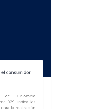
 el consumidor
ra de Colombia
rna 029, indica los
para la realización