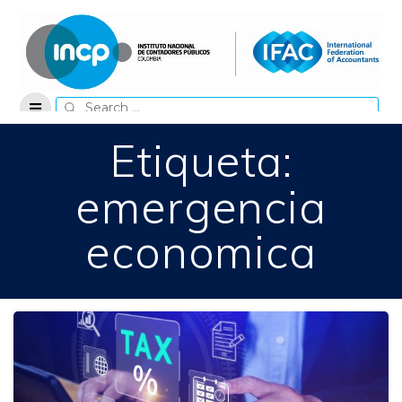
Skip
to
content
Search
for:
Etiqueta:
emergencia
economica