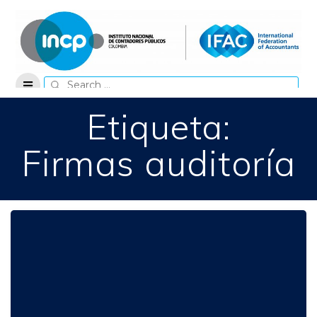
Skip
to
content
Search
for:
Etiqueta:
Firmas auditoría