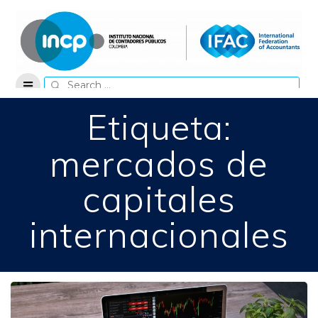
Skip
to
content
Search
for:
Etiqueta:
mercados de
capitales
internacionales