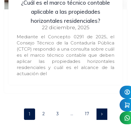
¿Cuál es el marco técnico contable
aplicable a las propiedades
horizontales residenciales?
22 diciembre, 2025
Mediante el Concepto 0291 de 2025, el
Consejo Técnico de la Contaduría Pública
(CTCP) respondió a una consulta sobre cuál
es el marco técnico contable que deben
aplicar las propiedades horizontales
residenciales y cuál es el alcance de la
actuación del
Posts
Page
Page
Page
Page
2
3
…
17
1
navigation