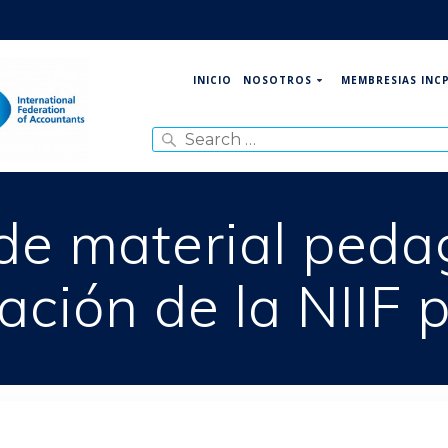
NOSOTROS
MEMBRESIAS INC
INICIO
Search
for:
de material peda
ción de la NIIF