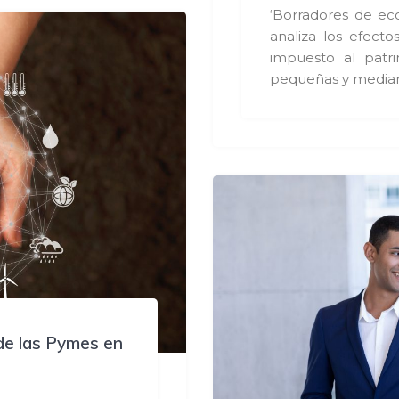
‘Borradores de ec
analiza los efecto
impuesto al patri
pequeñas y media
de las Pymes en