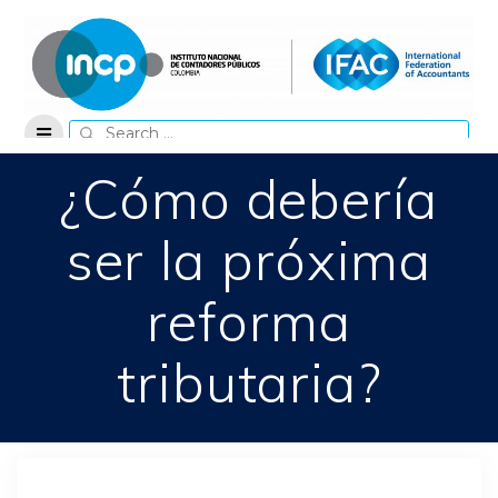
Skip
to
content
Search
for:
¿Cómo debería
ser la próxima
reforma
tributaria?