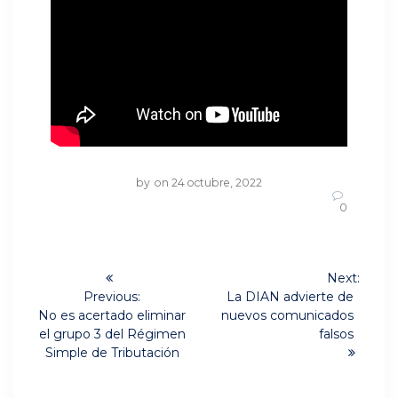
by
on 24 octubre, 2022
0
Navegación
Next:
Next
de
Previous:
La DIAN advierte de
Previous
post:
No es acertado eliminar
nuevos comunicados
post:
entradas
el grupo 3 del Régimen
falsos
Simple de Tributación