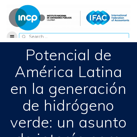
Skip
to
content
Search
for:
Potencial de
América Latina
en la generación
de hidrógeno
verde: un asunto