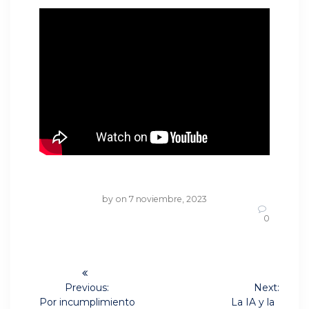
by
on 7 noviembre, 2023
0
Navegación
de
Previous:
Next:
Previous
Next
Por incumplimiento
La IA y la