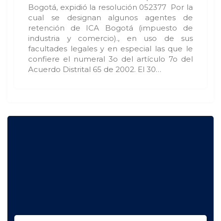
Bogotá, expidió la resolución 052377 Por la
cual se designan algunos agentes de
retención de ICA Bogotá (impuesto de
industria y comercio)., en uso de sus
facultades legales y en especial las que le
confiere el numeral 3o del artículo 7o del
Acuerdo Distrital 65 de 2002. El 30…