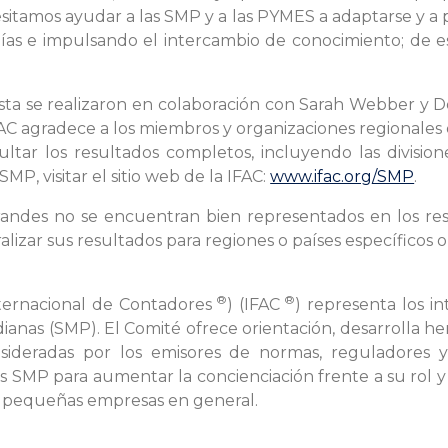
sitamos ayudar a las SMP y a las PYMES a adaptarse y a
ías e impulsando el intercambio de conocimiento; de es
sta se realizaron en colaboración con Sarah Webber y Do
FAC agradece a los miembros y organizaciones regionales
ultar los resultados completos, incluyendo las divisio
SMP, visitar el sitio web de la IFAC:
www.ifac.org/SMP
.
randes no se encuentran bien representados en los res
izar sus resultados para regiones o países específicos 
®
®
ternacional de Contadores
) (IFAC
) representa los i
nas (SMP). El Comité ofrece orientación, desarrolla he
ideradas por los emisores de normas, reguladores y
SMP para aumentar la concienciación frente a su rol y s
de pequeñas empresas en general.