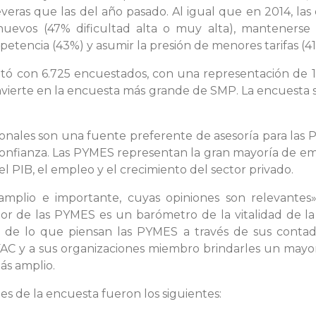
eras que las del año pasado. Al igual que en 2014, las
nuevos (47% dificultad alta o muy alta), mantenerse
petencia (43%) y asumir la presión de menores tarifas (41
tó con 6.725 encuestados, con una representación de 1
vierte en la encuesta más grande de SMP. La encuesta s
ionales son una fuente preferente de asesoría para la
 confianza. Las PYMES representan la gran mayoría de emp
 el PIB, el empleo y el crecimiento del sector privado.
amplio e importante, cuyas opiniones son relevante
ector de las PYMES es un barómetro de la vitalidad de 
se de lo que piensan las PYMES a través de sus cont
FAC y a sus organizaciones miembro brindarles un mayor
más amplio.
s de la encuesta fueron los siguientes: