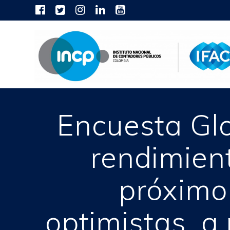
Skip
to
content
Encuesta Glo
rendimient
próximo
optimistas, a