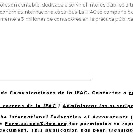
ofesión contable, dedicada a servir el interés público a t
 economías internacionales sólidas. La IFAC se compone d
ente a 3 millones de contadores en la práctica pública, 
_______________________________________
de Comunicaciones de la IFAC. Contactar a
c
s correos de la IFAC
|
Administrar las suscrip
he International Federation of Accountants (
ct
Permissions@ifac.org
for permission to rep
 document. This publication has been transla