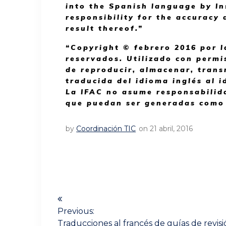
into the Spanish language by I
responsibility for the accuracy
result thereof.”
“Copyright © febrero 2016 por l
reservados. Utilizado con permi
de reproducir, almacenar, trans
traducida del idioma inglés al 
La IFAC no asume responsabilida
que puedan ser generadas como 
by
Coordinación TIC
on 21 abril, 2016
Navegación
de
Previous:
entradas
Previous
Traducciones al francés de guías de revis