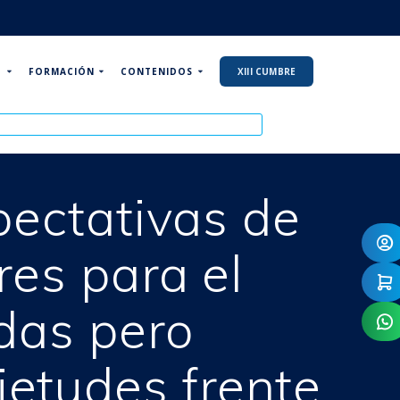
P
FORMACIÓN
CONTENIDOS
XIII CUMBRE
pectativas de
res para el
das pero
ietudes frente