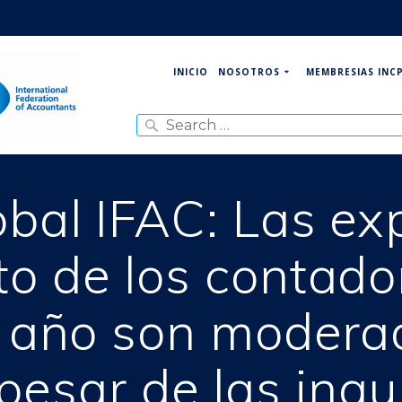
NOSOTROS
MEMBRESIAS INC
INICIO
Search
for:
bal IFAC: Las ex
o de los contado
 año son modera
 pesar de las inqu