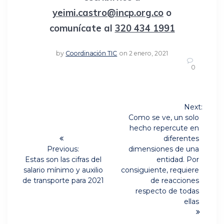
yeimi.castro@incp.org.co
o
comunícate al
320 434 1991
by
Coordinación TIC
on 2 enero, 2021
0
Navegación
Next:
Next
de
Como se ve, un solo
post:
hecho repercute en
entradas
diferentes
Previous:
dimensiones de una
Previous
Estas son las cifras del
entidad. Por
post:
salario mínimo y auxilio
consiguiente, requiere
de transporte para 2021
de reacciones
respecto de todas
ellas