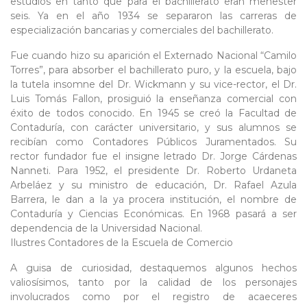
estudios en tanto que para el bachillerato eran menester
seis. Ya en el año 1934 se separaron las carreras de
especialización bancarias y comerciales del bachillerato.
Fue cuando hizo su aparición el Externado Nacional “Camilo
Torres”, para absorber el bachillerato puro, y la escuela, bajo
la tutela insomne del Dr. Wickmann y su vice-rector, el Dr.
Luis Tomás Fallon, prosiguió la enseñanza comercial con
éxito de todos conocido. En 1945 se creó la Facultad de
Contaduría, con carácter universitario, y sus alumnos se
recibían como Contadores Públicos Juramentados. Su
rector fundador fue el insigne letrado Dr. Jorge Cárdenas
Nanneti. Para 1952, el presidente Dr. Roberto Urdaneta
Arbeláez y su ministro de educación, Dr. Rafael Azula
Barrera, le dan a la ya procera institución, el nombre de
Contaduría y Ciencias Económicas. En 1968 pasará a ser
dependencia de la Universidad Nacional.
Ilustres Contadores de la Escuela de Comercio
A guisa de curiosidad, destaquemos algunos hechos
valiosísimos, tanto por la calidad de los personajes
involucrados como por el registro de acaeceres