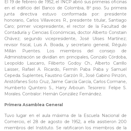
El 19 de febrero de 1952, el INCP abrió sus primeras oficinas
en el edificio del Banco de Colombia, 8º piso. Su primera
junta directiva estuvo conformada por: presidente
honorario, Carlos Villaveces R., presidente titular, Santiago
Caro; primer vicepresidente, el rector de la Facultad de
Contaduría y Ciencias Económicas, doctor Alberto Constain
Chávez; segundo vicepresidente, José Ulises Martínez;
revisor fiscal, Luis A. Boada, y secretario general, Régulo
Millán Puentes. Los miembros del consejo de
Administración se dividían en: principales, Gonzalo Córdoba,
Leopoldo Lascarro, Filiberto Godoy Ch., Alberto Carrillo
Laisser, Rafael A. Ricardo, Fermín Paba Paba y Samuel
Cepeda. Suplentes, Faustino Garzón R., José Gabino Pinzón,
Aristófanes Soto Cruz, Jaime García García, Carlos Cormane,
Humberto Quintero S., Harry Arbouin. Tesorero: Felipe S.
Morales. Contralor: Hernán González Fernández.
Primera Asamblea General
Tuvo lugar en el aula máxima de la Escuela Nacional de
Comercio, el 28 de agosto de 1952, a ella asistieron 200
miembros del Instituto. Se ratificaron los miembros de la