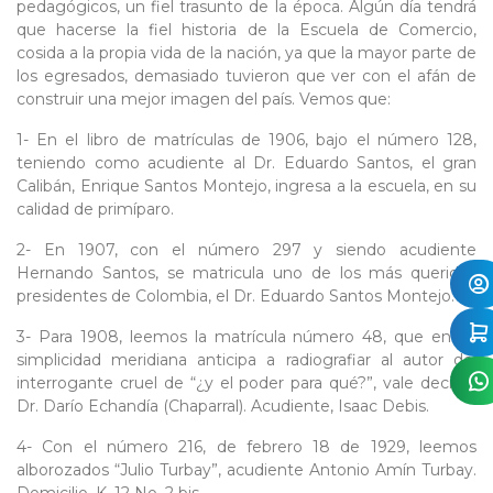
pedagógicos, un fiel trasunto de la época. Algún día tendrá
que hacerse la fiel historia de la Escuela de Comercio,
cosida a la propia vida de la nación, ya que la mayor parte de
los egresados, demasiado tuvieron que ver con el afán de
construir una mejor imagen del país. Vemos que:
1- En el libro de matrículas de 1906, bajo el número 128,
teniendo como acudiente al Dr. Eduardo Santos, el gran
Calibán, Enrique Santos Montejo, ingresa a la escuela, en su
calidad de primíparo.
2- En 1907, con el número 297 y siendo acudiente
Hernando Santos, se matricula uno de los más queridos
presidentes de Colombia, el Dr. Eduardo Santos Montejo.
3- Para 1908, leemos la matrícula número 48, que en su
simplicidad meridiana anticipa a radiografiar al autor del
interrogante cruel de “¿y el poder para qué?”, vale decir al
Dr. Darío Echandía (Chaparral). Acudiente, Isaac Debis.
4- Con el número 216, de febrero 18 de 1929, leemos
alborozados “Julio Turbay”, acudiente Antonio Amín Turbay.
Domicilio, K. 12 No. 2 bis