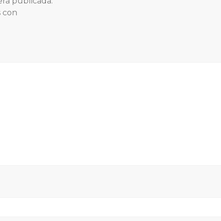
erá publicada.
s con