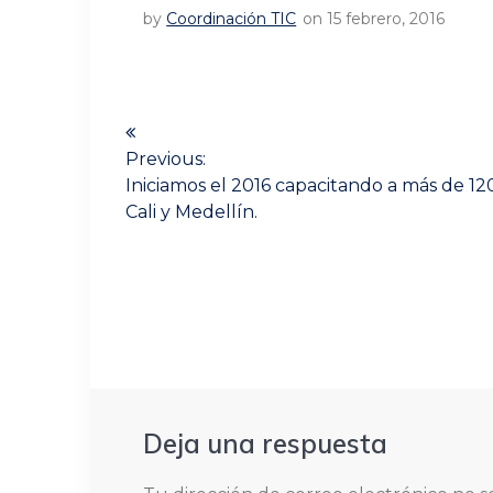
by
Coordinación TIC
on 15 febrero, 2016
Navegación
de
Previous:
Previous
Iniciamos el 2016 capacitando a más de 1
post:
entradas
Cali y Medellín.
Deja una respuesta