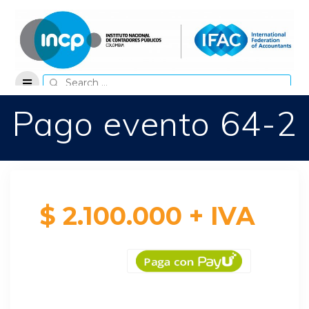
Skip
to
content
Search
for:
Pago evento 64-2
$ 2.100.000 + IVA