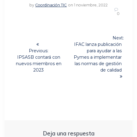
by
Coordinación TIC
on 1 noviembre, 2022
0
Navegación
Next:
Next
de
IFAC lanza publicación
post:
Previous:
para ayudar a las
Previous
entradas
IPSASB contará con
Pymes a implementar
post:
nuevos miembros en
las normas de gestión
2023
de calidad
Deja una respuesta