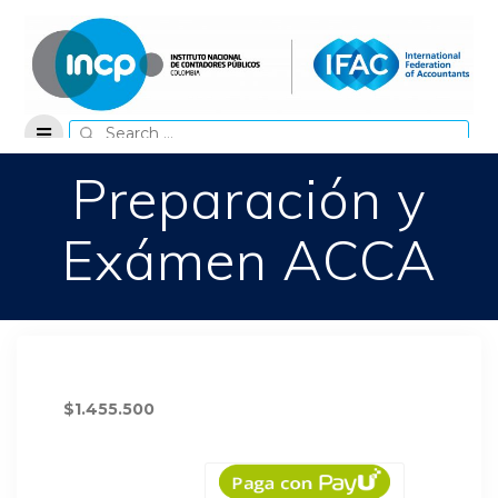
Skip
to
content
Search
for:
Preparación y
Exámen ACCA
$1.455.500