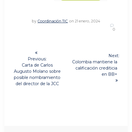
by
Coordinación TIC
on 21 enero, 2024
0
Navegación
Next:
de
Previous:
Next
Colombia mantiene la
Previous
Carta de Carlos
post:
calificación crediticia
post:
entradas
Augusto Molano sobre
en BB+
posible nombramiento
del director de la JCC